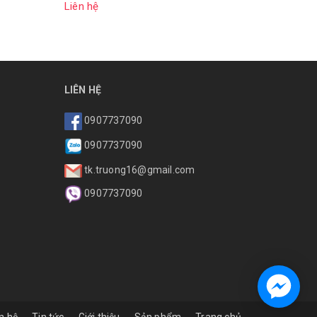
Liên hệ
Liên hệ
LIÊN HỆ
0907737090
0907737090
tk.truong16@gmail.com
0907737090