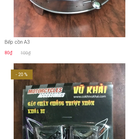
Bếp cồn A3
80₫
100₫
- 20 %