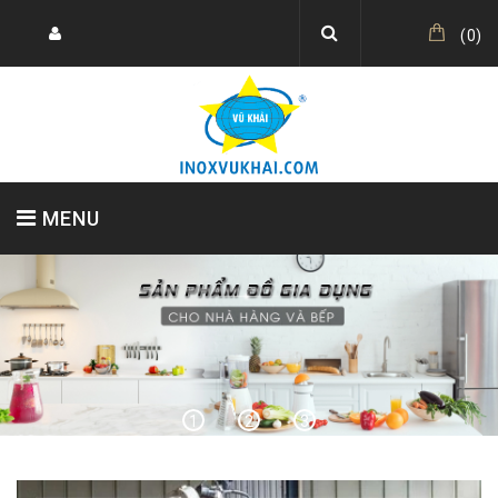
(
0
)
MENU
TRANG CHỦ
SẢN PHẨM
GIỚI THIỆU
TIN TỨC
LIÊN HỆ
1
2
3